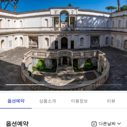
옵션예약
상품소개
이용정보
리뷰
옵션예약
다른날짜