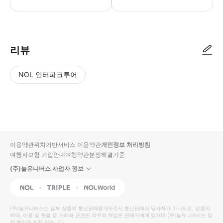
● 예약접수 후 확정이 되면 이용가능합니다. ● 바우처에 안내된 사용 방법
리뷰
NOL 인터파크투어
NOL
별
사
에서
점
진/
작성
높
동
된
은
영
리뷰
순
상
이용약관
위치기반서비스 이용약관
개인정보 처리방침
입니
여행자보험 가입안내
여행약관
분쟁해결기준
다.
(주)놀유니버스 사업자 정보
별
사
NOL
Triple
Interpark Global
점
진/
높
동
(주)놀유니버스
는 일부 상품의 통신판매중개자로서 통신판매의 당사자가 아니므로, 상품의
예약, 이용 및 환불 등 거래와 관련된 의무와 책임은 판매자에게 있으며
은
영
(주)놀유니버스
는 일
체 책임을 지지 않습니다.