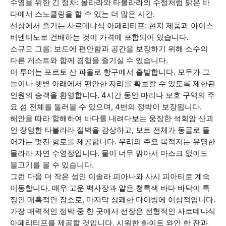
수영을 위한 긴 정차: 몰라라와 타볼라라의 수정처럼 맑은 바
다에서 스노클링을 할 수 있는 더 많은 시간.
선상에서 즐기는 사르데냐식 아페리티프: 현지 제품과 아이스
버멘티노로 건배하는 것이 가격에 포함되어 있습니다.
소규모 그룹: 보드에 편안함과 공간을 보장하기 위해 소수의
다른 게스트와 함께 경험을 즐기실 수 있습니다.
이 투어는 포르토 산 파올로 항구에서 출발합니다. 모두가 그
늘이나 햇볕 아래에서 편안한 자리를 확보할 수 있도록 제한된
인원의 승객을 환영합니다. 4시간 동안 마리나 보호 구역의 주
요 섬 전체를 둘러볼 수 있으며, 4번의 정박이 보장됩니다.
해안을 따라 항해하여 바다를 내려다보는 웅장한 석회암 산괴
인 장엄한 타볼라라 절벽을 감상하고, 보트 전체가 동굴로 들
어가는 멋진 항로를 제공합니다. 우리의 주요 목적지는 유명한
몰라라 자연 수영장입니다. 물이 너무 맑아서 마스크 없이도
물고기를 볼 수 있습니다.
그런 다음 더 작은 섬인 이솔라 피아나와 사시 피아티로 계속
이동합니다. 매우 고운 백사장과 얕은 청록색 바다 바닥이 특
징인 매혹적인 장소로, 마지막 상쾌한 다이빙에 이상적입니다.
가장 매력적인 정박 중 한 곳에서 선장은 전형적인 사르데냐식
아페리티프를 제공할 것입니다. 시원한 화이트 와인 한 잔과