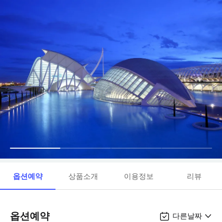
옵션예약
상품소개
이용정보
리뷰
옵션예약
다른날짜