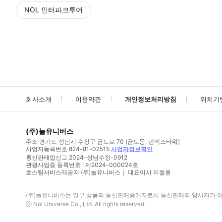
NOL 인터파크투어
NOL
에서 작성된 리뷰 입니다.
별점 높은순
별점 높은순
회사소개
이용약관
개인정보처리방침
위치기
(주)놀유니버스
주소
경기도 성남시 수정구 금토로 70 (금토동, 텐엑스타워)
사업자등록번호
824-81-02515
사업자정보확인
통신판매업신고
2024-성남수정-0912
관광사업증 등록번호 : 제2024-000024호
호스팅서비스제공자 (주)놀유니버스｜ 대표이사 이철웅
(주)놀유니버스
는 일부 상품의 통신판매중개자로서 통신판매의 당사자가 아니
ⓒ
Nol Universe Co
., Ltd. All rights reserved.