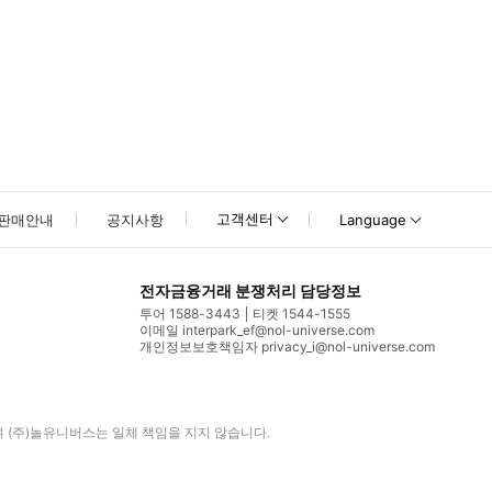
고객센터
판매안내
공지사항
Language
전자금융거래 분쟁처리 담당정보
투어 1588-3443
티켓 1544-1555
이메일 interpark_ef@nol-universe.com
개인정보보호책임자 privacy_i@nol-universe.com
며
(주)놀유니버스
는 일체 책임을 지지 않습니다.