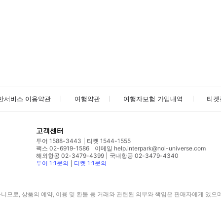
사진/동영상
사진/동영상
반서비스 이용약관
여행약관
여행자보험 가입내역
티켓
고객센터
투어 1588-3443
티켓 1544-1555
팩스 02-6919-1586
이메일 help.interpark@nol-universe.com
해외항공 02-3479-4399
국내항공 02-3479-4340
투어 1:1문의
티켓 1:1문의
므로, 상품의 예약, 이용 및 환불 등 거래와 관련된 의무와 책임은 판매자에게 있으