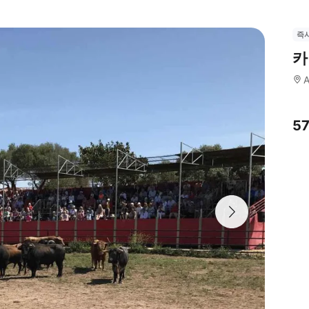
즉
카
A
5