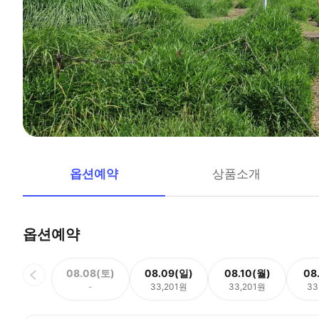
옵션예약
상품소개
옵션예약
08.08(토)
08.09(일)
08.10(월)
08
-
33,201원
33,201원
33