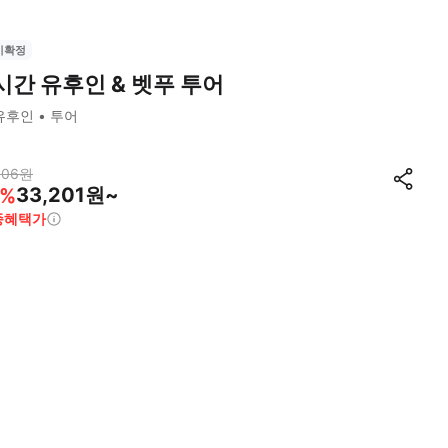
시확정
시간 유후인 & 벳푸 투어
유후인
투어
106
원
33,201원~
%
종혜택가