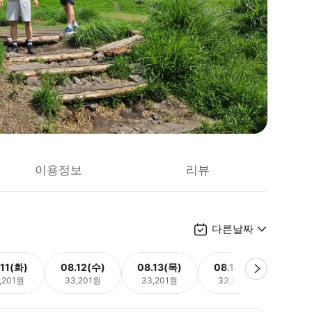
이용정보
리뷰
다른날짜
.11(화)
08.12(수)
08.13(목)
08.14(금)
08.
,201원
33,201원
33,201원
33,201원
33,