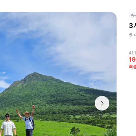
즉
3
41,
19
최