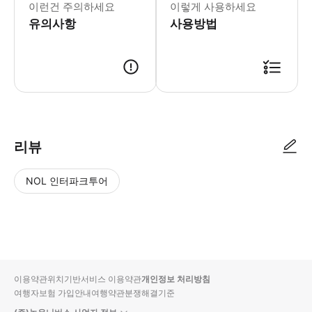
이런건 주의하세요
이렇게 사용하세요
유의사항
사용방법
리뷰
NOL 인터파크투어
NOL
별
사
에서
점
진/
작성
높
동
된
은
영
리뷰
순
상
이용약관
위치기반서비스 이용약관
개인정보 처리방침
입니
여행자보험 가입안내
여행약관
분쟁해결기준
다.