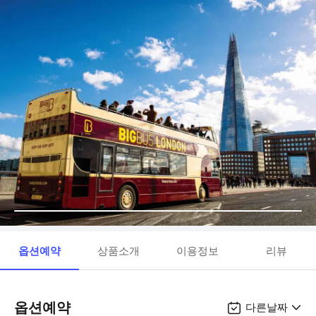
옵션예약
상품소개
이용정보
리뷰
옵션예약
다른날짜