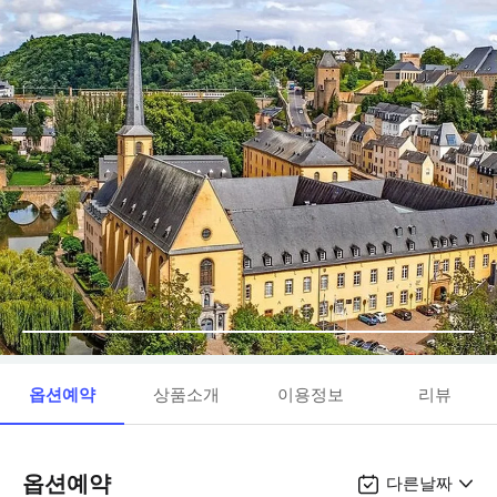
옵션예약
상품소개
이용정보
리뷰
옵션예약
다른날짜