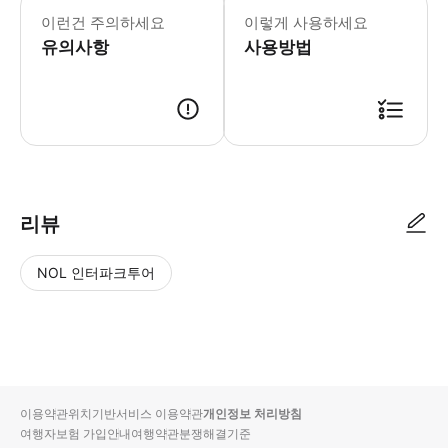
이런건 주의하세요
이렇게 사용하세요
유의사항
사용방법
리뷰
NOL 인터파크투어
NOL
별
사
에서
점
진/
작성
높
동
된
은
영
리뷰
순
상
이용약관
위치기반서비스 이용약관
개인정보 처리방침
입니
여행자보험 가입안내
여행약관
분쟁해결기준
다.