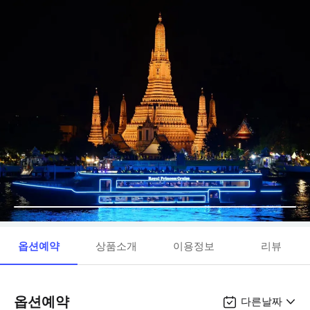
옵션예약
상품소개
이용정보
리뷰
옵션예약
다른날짜