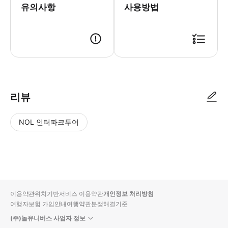
유의사항
사용방법
리뷰
NOL 인터파크투어
NOL
별
사
에서
점
진/
작성
높
동
된
은
영
리뷰
순
상
이용약관
위치기반서비스 이용약관
개인정보 처리방침
입니
여행자보험 가입안내
여행약관
분쟁해결기준
다.
(주)놀유니버스 사업자 정보