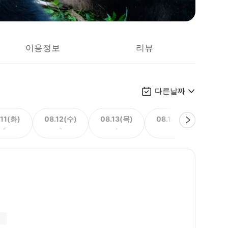
이용정보
리뷰
다른날짜
.11(화)
08.12(수)
08.13(목)
08.14(금)
08.
-
-
-
-