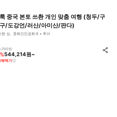
룩 중국 본토 쓰촨 개인 맞춤 여행 (청두/구
구/도강언/러산/아미산/판다)
쓰촨 성
중화인민공화국
투어
,789
원
544,214원~
%
종혜택가