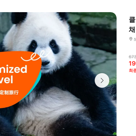
클
채
673
19
최