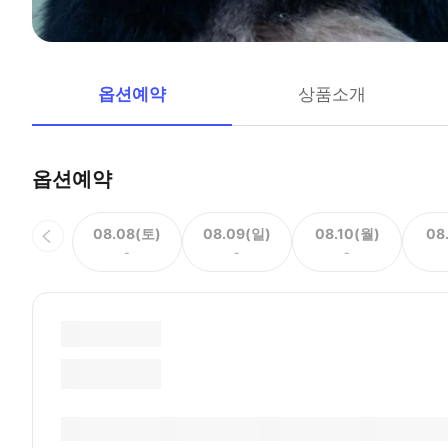
옵션예약
상품소개
옵션예약
08.08(토)
08.09(일)
08.10(월)
08
-
-
-