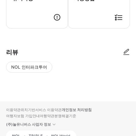
리뷰
NOL 인터파크투어
NOL
별
사
에서
점
진/
작성
높
동
된
은
영
리뷰
순
상
이용약관
위치기반서비스 이용약관
개인정보 처리방침
입니
여행자보험 가입안내
여행약관
분쟁해결기준
다.
(주)놀유니버스 사업자 정보
별
사