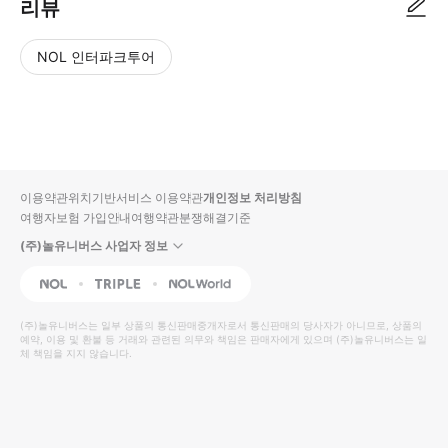
리뷰
NOL 인터파크투어
NOL
별
사
에서
점
진/
작성
높
동
된
은
영
리뷰
순
상
이용약관
위치기반서비스 이용약관
개인정보 처리방침
입니
여행자보험 가입안내
여행약관
분쟁해결기준
다.
(주)놀유니버스 사업자 정보
별
사
NOL
Triple
Interpark Global
점
진/
높
동
(주)놀유니버스
는 일부 상품의 통신판매중개자로서 통신판매의 당사자가 아니므로, 상품의
예약, 이용 및 환불 등 거래와 관련된 의무와 책임은 판매자에게 있으며
은
영
(주)놀유니버스
는 일
체 책임을 지지 않습니다.
순
상