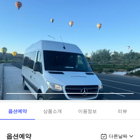
옵션예약
상품소개
이용정보
리뷰
옵션예약
다른날짜