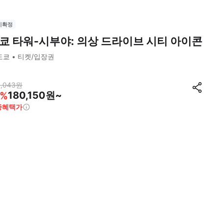
시확정
쿄 타워-시부야: 의상 드라이브 시티 아이콘
도쿄
티켓/입장권
,043
원
180,150원~
%
종혜택가