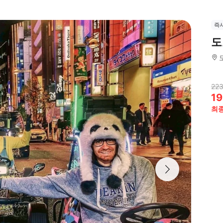
즉
도
223
19
최