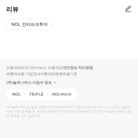
리뷰
NOL 인터파크투어
NOL
별
사
에서
점
진/
작성
높
동
된
은
영
리뷰
순
상
이용약관
위치기반서비스 이용약관
개인정보 처리방침
입니
여행자보험 가입안내
여행약관
분쟁해결기준
다.
(주)놀유니버스 사업자 정보
별
사
NOL
Triple
Interpark Global
점
진/
높
동
(주)놀유니버스
는 일부 상품의 통신판매중개자로서 통신판매의 당사자가 아니므로, 상품의
예약, 이용 및 환불 등 거래와 관련된 의무와 책임은 판매자에게 있으며
은
영
(주)놀유니버스
는 일
체 책임을 지지 않습니다.
순
상