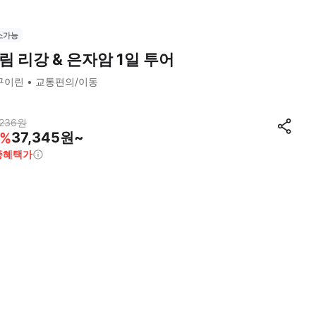
소가능
림 리강 & 은자암 1일 투어
구이린
교통편의/이동
236
원
37,345원~
%
종혜택가