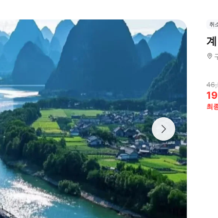
취
계
46,
19
최