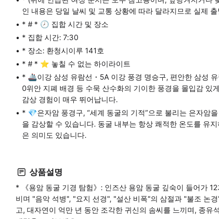
인 내용은 당일 날씨 및 교통 상황에 따라 달라지므로 실제 출
* # * 🕗 집합 시간 및 장소
* 집합 시간: 7:30
* 장소: 환청시이루 141호
* # * ⭐ 놓칠 수 없는 하이라이트
* 🚢이강 삼성 유람선・5A 이강 풍경 명승구, 편안한 삼성 
0위안 지폐 배경 등 수묵 산수화의 기이한 풍경을 몰입감 있게
감상 경험이 매우 뛰어납니다.
* 💎은자암 풍경구, “세계 동굴의 기적”으로 불리는 은자암
을 감상할 수 있습니다. 동굴 내부는 항상 쾌적한 온도를 유지
은 의미도 있습니다.
상품설명
* 《용암 동굴 기경 탐험》: 인즈산 용암 동굴 깊숙이 들어가 
비며 "음악 석병", "요지 선경", "설산 비폭"의 삼절과 "불조 논
고, 대자연이 억만 년 동안 조각한 귀신의 솜씨를 느끼며, 종유