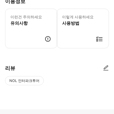
이용정보
이용 인원에는 영유아와 어린이의 인원
이런건 주의하세요
이렇게 사용하세요
유의사항
사용방법
출발 시각 20분 전까지 반드시 승차 장소에 도착해 주시기 바랍니다. 버스
리뷰
NOL 인터파크투어
NOL
별
사
에서
점
진/
작성
높
동
된
은
영
리뷰