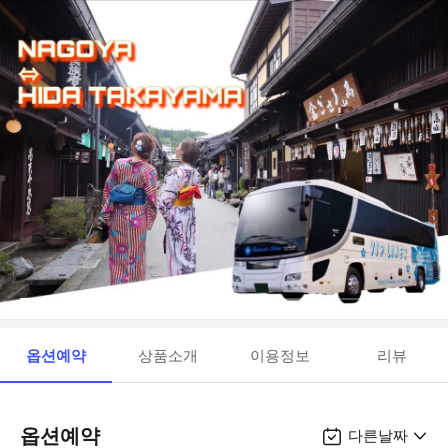
옵션예약
상품소개
이용정보
리뷰
옵션예약
다른날짜