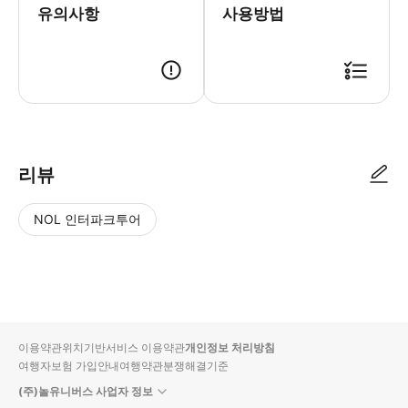
유의사항
사용방법
● 예약접수 후 확정이 되면 이용가능합니다. ● 바우처에 안내된 사용 방법
리뷰
NOL 인터파크투어
NOL
별
사
에서
점
진/
작성
높
동
된
은
영
리뷰
순
상
이용약관
위치기반서비스 이용약관
개인정보 처리방침
입니
여행자보험 가입안내
여행약관
분쟁해결기준
다.
(주)놀유니버스 사업자 정보