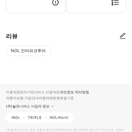
● 예약접수 후 확정이 되면 이용가능합니다. ● 바우처에 안내된 사용 방법
리뷰
NOL 인터파크투어
NOL
별
사
에서
점
진/
작성
높
동
된
은
영
리뷰
순
상
이용약관
위치기반서비스 이용약관
개인정보 처리방침
입니
여행자보험 가입안내
여행약관
분쟁해결기준
다.
(주)놀유니버스 사업자 정보
별
사
NOL
Triple
Interpark Global
점
진/
높
동
(주)놀유니버스
는 일부 상품의 통신판매중개자로서 통신판매의 당사자가 아니므로, 상품의