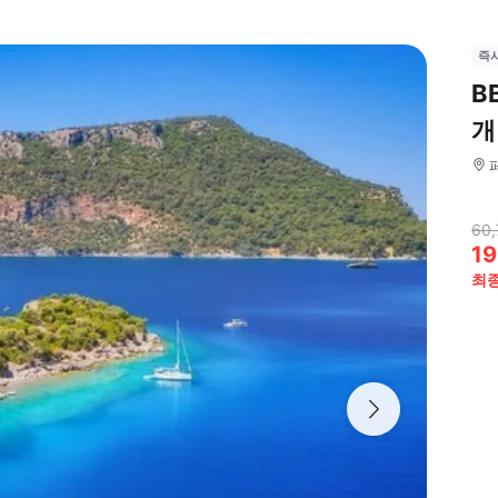
즉
B
개
60,
19
최