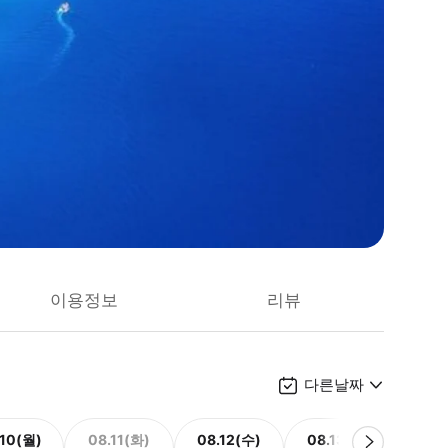
이용정보
리뷰
다른날짜
.10(월)
08.11(화)
08.12(수)
08.13(목)
08.