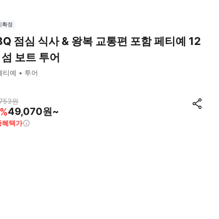
시확정
BQ 점심 식사 & 왕복 교통편 포함 페티예 12
 섬 보트 투어
페티예
투어
753
원
49,070원~
%
종혜택가