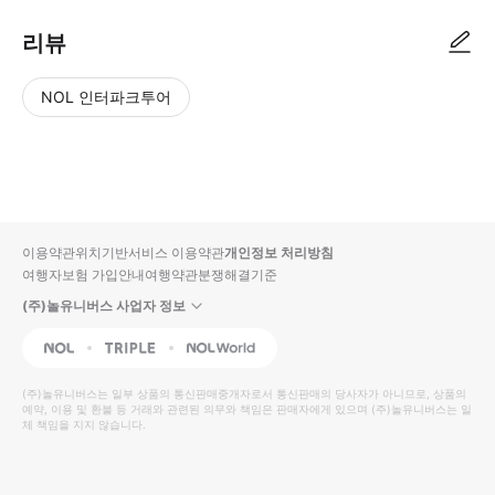
리뷰
NOL 인터파크투어
NOL
별
사
에서
점
진/
작성
높
동
된
은
영
리뷰
순
상
이용약관
위치기반서비스 이용약관
개인정보 처리방침
입니
여행자보험 가입안내
여행약관
분쟁해결기준
다.
(주)놀유니버스 사업자 정보
별
사
NOL
Triple
Interpark Global
점
진/
높
동
(주)놀유니버스
는 일부 상품의 통신판매중개자로서 통신판매의 당사자가 아니므로, 상품의
예약, 이용 및 환불 등 거래와 관련된 의무와 책임은 판매자에게 있으며
은
영
(주)놀유니버스
는 일
체 책임을 지지 않습니다.
순
상