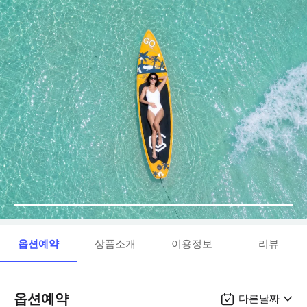
옵션예약
상품소개
이용정보
리뷰
옵션예약
다른날짜