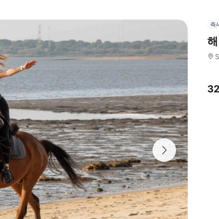
즉
해
S
3