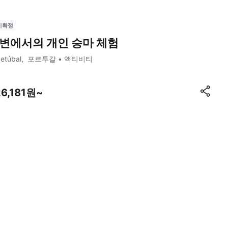
시확정
변에서의 개인 승마 체험
etúbal
포르투갈
액티비티
26,181원~