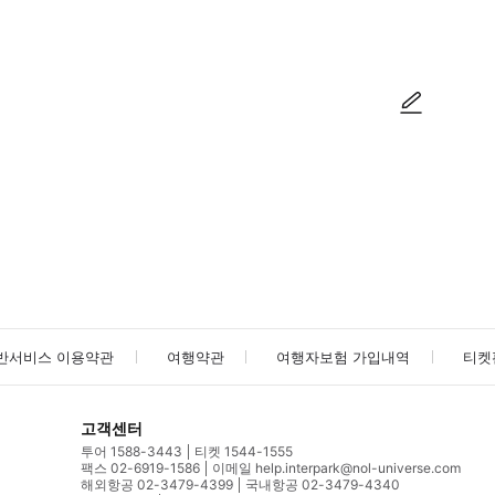
방법을 확인한 후 이용해 주시기 바랍니다. ● 48시간 이내에 바우처를 받지 
사진/동영상
사진/동영상
반서비스 이용약관
여행약관
여행자보험 가입내역
티켓
고객센터
투어 1588-3443
티켓 1544-1555
팩스 02-6919-1586
이메일 help.interpark@nol-universe.com
해외항공 02-3479-4399
국내항공 02-3479-4340