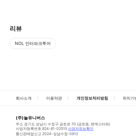
● 예약접수 후 확정이 되면 이용가능합니다. ● 바우처에 안내된 사용 
리뷰
NOL 인터파크투어
NOL
에서 작성된 리뷰 입니다.
별점 높은순
별점 높은순
회사소개
이용약관
개인정보처리방침
위치기
(주)놀유니버스
주소
경기도 성남시 수정구 금토로 70 (금토동, 텐엑스타워)
사업자등록번호
824-81-02515
사업자정보확인
통신판매업신고
2024-성남수정-0912