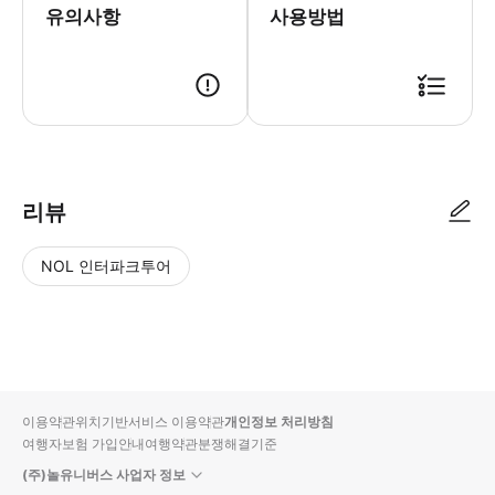
유의사항
사용방법
● 예약접수 후 확정이 되면 이용가능합니다. ● 바우처에 안내된 사용 방법
리뷰
NOL 인터파크투어
NOL
별
사
에서
점
진/
작성
높
동
된
은
영
리뷰
순
상
이용약관
위치기반서비스 이용약관
개인정보 처리방침
입니
여행자보험 가입안내
여행약관
분쟁해결기준
다.
(주)놀유니버스 사업자 정보