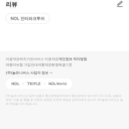
리뷰
NOL 인터파크투어
NOL
별
사
에서
점
진/
작성
높
동
된
은
영
리뷰
순
상
이용약관
위치기반서비스 이용약관
개인정보 처리방침
입니
여행자보험 가입안내
여행약관
분쟁해결기준
다.
(주)놀유니버스 사업자 정보
별
사
NOL
Triple
Interpark Global
점
진/
높
동
(주)놀유니버스
는 일부 상품의 통신판매중개자로서 통신판매의 당사자가 아니므로, 상품의
예약, 이용 및 환불 등 거래와 관련된 의무와 책임은 판매자에게 있으며
은
영
(주)놀유니버스
는 일
체 책임을 지지 않습니다.
순
상