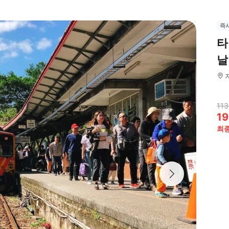
즉
타
날
113
19
최