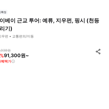
시확정
이베이 근교 투어: 예류, 지우펀, 핑시 (천등
리기)
지우펀
교통편의/이동
,038
원
91,300원~
%
종혜택가