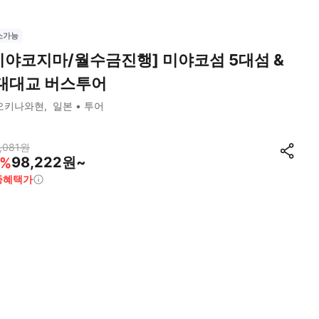
소가능
미야코지마/월수금진행] 미야코섬 5대섬 &
대대교 버스투어
오키나와현
일본
투어
,081
원
98,222원~
%
종혜택가