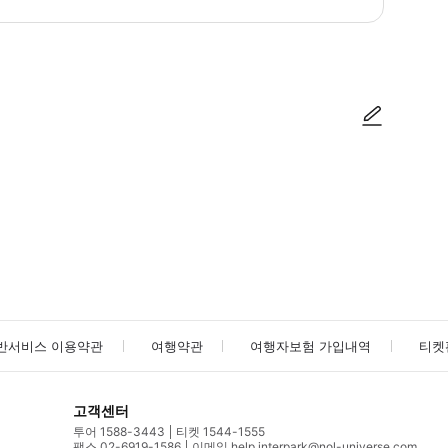
사진/동영상
사진/동영상
반서비스 이용약관
여행약관
여행자보험 가입내역
티켓
고객센터
투어 1588-3443
티켓 1544-1555
팩스 02-6919-1586
이메일 help.interpark@nol-universe.com