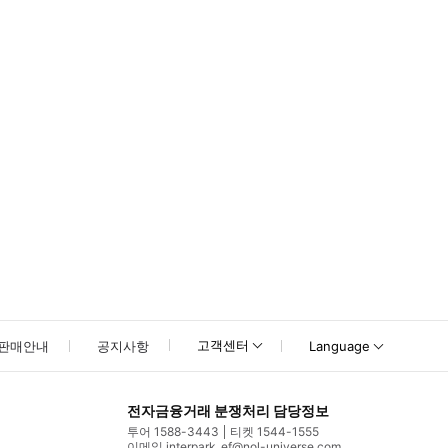
고객센터
판매안내
공지사항
Language
전자금융거래 분쟁처리 담당정보
투어 1588-3443
티켓 1544-1555
이메일 interpark_ef@nol-universe.com