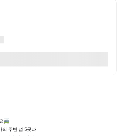
요🚎
마의 주변 섬 5곳과