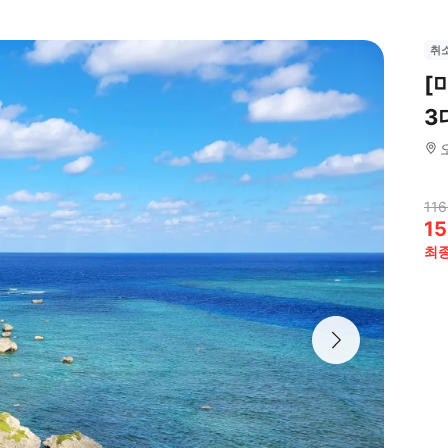
취
[
3
116
15
최