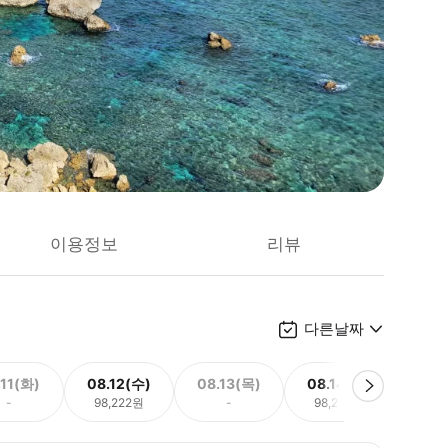
이용정보
리뷰
다른날짜
.11(화)
08.12(수)
08.13(목)
08.14(금)
08.
-
98,222원
-
98,222원