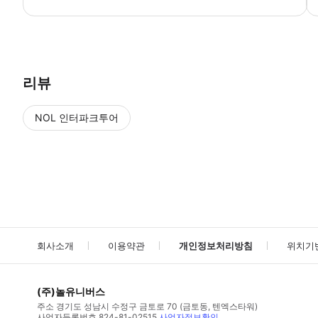
리뷰
NOL 인터파크투어
NOL
에서 작성된 리뷰 입니다.
별점 높은순
별점 높은순
회사소개
이용약관
개인정보처리방침
위치기
(주)놀유니버스
주소
경기도 성남시 수정구 금토로 70 (금토동, 텐엑스타워)
사업자등록번호
824-81-02515
사업자정보확인