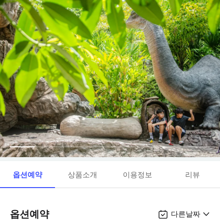
옵션예약
상품소개
이용정보
리뷰
옵션예약
다른날짜