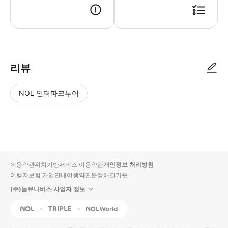
리뷰
NOL 인터파크투어
NOL
별
사
에서
점
진/
작성
높
동
된
은
영
리뷰
순
상
이용약관
위치기반서비스 이용약관
개인정보 처리방침
입니
여행자보험 가입안내
여행약관
분쟁해결기준
다.
(주)놀유니버스 사업자 정보
별
사
NOL
Triple
Interpark Global
점
진/
높
동