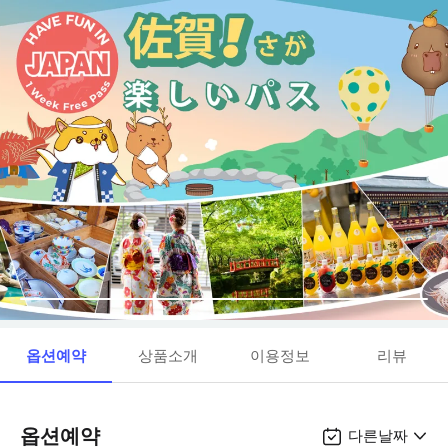
옵션예약
상품소개
이용정보
리뷰
옵션예약
다른날짜