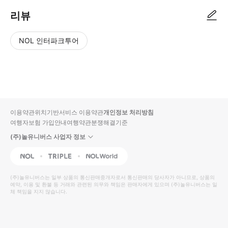
리뷰
NOL 인터파크투어
NOL
별
사
에서
점
진/
작성
높
동
된
은
영
리뷰
순
상
이용약관
위치기반서비스 이용약관
개인정보 처리방침
입니
여행자보험 가입안내
여행약관
분쟁해결기준
다.
(주)놀유니버스 사업자 정보
별
사
NOL
Triple
Interpark Global
점
진/
높
동
(주)놀유니버스
는 일부 상품의 통신판매중개자로서 통신판매의 당사자가 아니므로, 상품의
예약, 이용 및 환불 등 거래와 관련된 의무와 책임은 판매자에게 있으며
은
영
(주)놀유니버스
는 일
체 책임을 지지 않습니다.
순
상