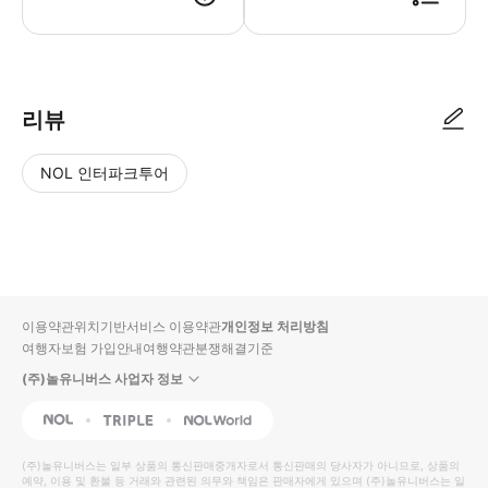
리뷰
NOL 인터파크투어
NOL
별
사
에서
점
진/
작성
높
동
된
은
영
리뷰
순
상
이용약관
위치기반서비스 이용약관
개인정보 처리방침
입니
여행자보험 가입안내
여행약관
분쟁해결기준
다.
(주)놀유니버스 사업자 정보
별
사
NOL
Triple
Interpark Global
점
진/
높
동
(주)놀유니버스
는 일부 상품의 통신판매중개자로서 통신판매의 당사자가 아니므로, 상품의
예약, 이용 및 환불 등 거래와 관련된 의무와 책임은 판매자에게 있으며
은
영
(주)놀유니버스
는 일