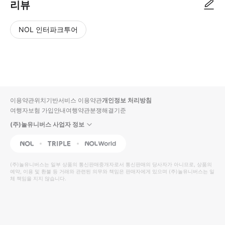
리뷰
NOL 인터파크투어
NOL
별
사
에서
점
진/
작성
높
동
된
은
영
리뷰
순
상
이용약관
위치기반서비스 이용약관
개인정보 처리방침
입니
여행자보험 가입안내
여행약관
분쟁해결기준
다.
(주)놀유니버스 사업자 정보
별
사
NOL
Triple
Interpark Global
점
진/
높
동
(주)놀유니버스
는 일부 상품의 통신판매중개자로서 통신판매의 당사자가 아니므로, 상품의
예약, 이용 및 환불 등 거래와 관련된 의무와 책임은 판매자에게 있으며
은
영
(주)놀유니버스
는 일
체 책임을 지지 않습니다.
순
상