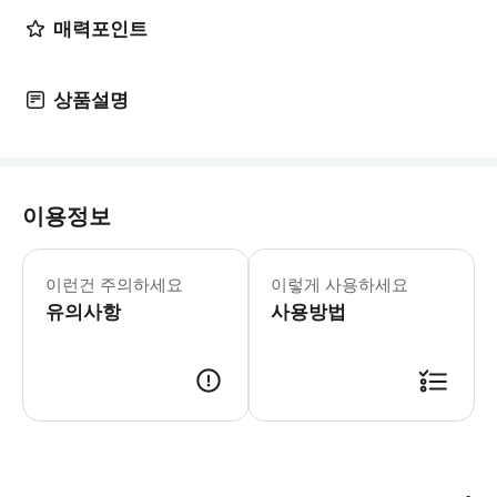
매력포인트
상품설명
이용정보
10대 스타 공연이 새롭게 업그레이드되
6월 1일-6월 18일 평일: 9:30-17:30 (
이런건 주의하세요
이렇게 사용하세요
인어만, 극지 마을, 얼음 왕국, 해저 
유의사항
- Tip 【공원 입장 안내】 * 1. 
사용방법