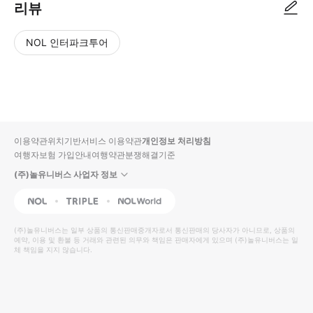
리뷰
NOL 인터파크투어
NOL
별
사
에서
점
진/
작성
높
동
된
은
영
리뷰
순
상
이용약관
위치기반서비스 이용약관
개인정보 처리방침
입니
여행자보험 가입안내
여행약관
분쟁해결기준
다.
(주)놀유니버스 사업자 정보
별
사
NOL
Triple
Interpark Global
점
진/
높
동
(주)놀유니버스
는 일부 상품의 통신판매중개자로서 통신판매의 당사자가 아니므로, 상품의
예약, 이용 및 환불 등 거래와 관련된 의무와 책임은 판매자에게 있으며
은
영
(주)놀유니버스
는 일
체 책임을 지지 않습니다.
순
상