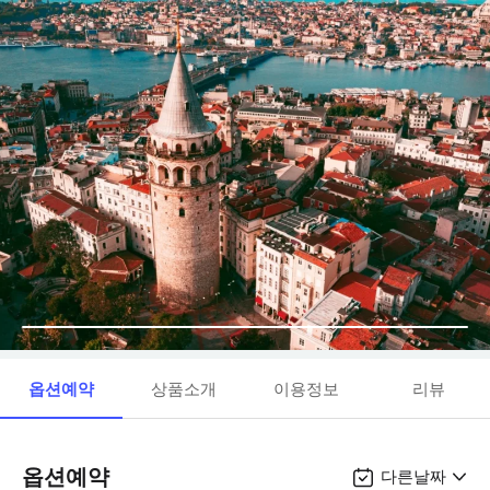
옵션예약
상품소개
이용정보
리뷰
옵션예약
다른날짜