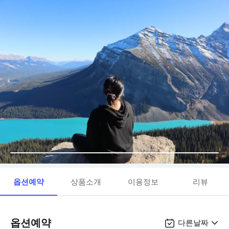
옵션예약
상품소개
이용정보
리뷰
옵션예약
다른날짜