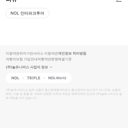
NOL 인터파크투어
NOL
별
사
에서
점
진/
작성
높
동
된
은
영
리뷰
순
상
이용약관
위치기반서비스 이용약관
개인정보 처리방침
입니
여행자보험 가입안내
여행약관
분쟁해결기준
다.
(주)놀유니버스 사업자 정보
별
사
NOL
Triple
Interpark Global
점
진/
높
동
(주)놀유니버스
는 일부 상품의 통신판매중개자로서 통신판매의 당사자가 아니므로, 상품의
예약, 이용 및 환불 등 거래와 관련된 의무와 책임은 판매자에게 있으며
은
영
(주)놀유니버스
는 일
체 책임을 지지 않습니다.
순
상