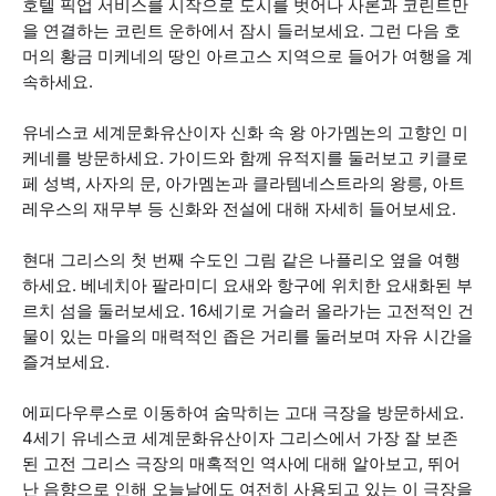
호텔 픽업 서비스를 시작으로 도시를 벗어나 사론과 코린트만
을 연결하는 코린트 운하에서 잠시 들러보세요. 그런 다음 호
머의 황금 미케네의 땅인 아르고스 지역으로 들어가 여행을 계
속하세요.
유네스코 세계문화유산이자 신화 속 왕 아가멤논의 고향인 미
케네를 방문하세요. 가이드와 함께 유적지를 둘러보고 키클로
페 성벽, 사자의 문, 아가멤논과 클라템네스트라의 왕릉, 아트
레우스의 재무부 등 신화와 전설에 대해 자세히 들어보세요.
현대 그리스의 첫 번째 수도인 그림 같은 나플리오 옆을 여행
하세요. 베네치아 팔라미디 요새와 항구에 위치한 요새화된 부
르치 섬을 둘러보세요. 16세기로 거슬러 올라가는 고전적인 건
물이 있는 마을의 매력적인 좁은 거리를 둘러보며 자유 시간을
즐겨보세요.
에피다우루스로 이동하여 숨막히는 고대 극장을 방문하세요.
4세기 유네스코 세계문화유산이자 그리스에서 가장 잘 보존
된 고전 그리스 극장의 매혹적인 역사에 대해 알아보고, 뛰어
난 음향으로 인해 오늘날에도 여전히 사용되고 있는 이 극장을