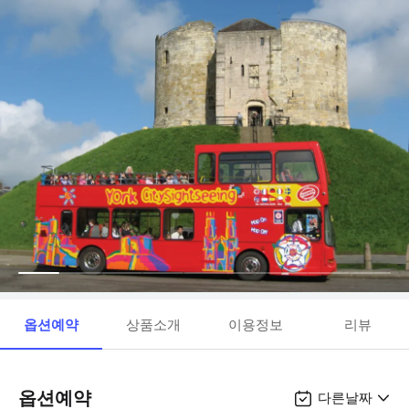
옵션예약
상품소개
이용정보
리뷰
옵션예약
다른날짜