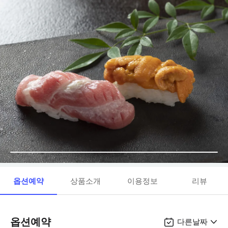
옵션예약
상품소개
이용정보
리뷰
옵션예약
다른날짜