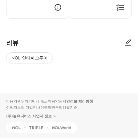
리뷰
NOL 인터파크투어
NOL
별
사
에서
점
진/
작성
높
동
된
은
영
리뷰
순
상
이용약관
위치기반서비스 이용약관
개인정보 처리방침
입니
여행자보험 가입안내
여행약관
분쟁해결기준
다.
(주)놀유니버스 사업자 정보
별
사
NOL
Triple
Interpark Global
점
진/