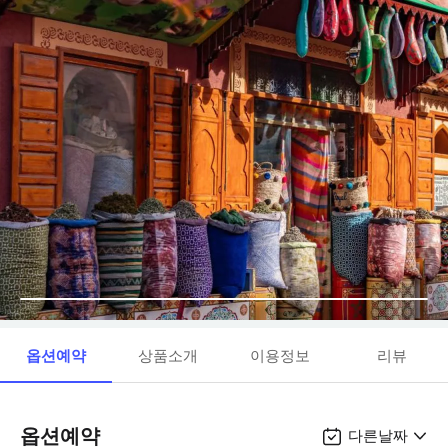
옵션예약
상품소개
이용정보
리뷰
옵션예약
다른날짜