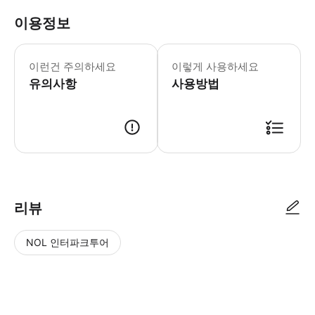
이용정보
사물함 열쇠에 대한 보증금 $5 USD가
이런건 주의하세요
이렇게 사용하세요
유의사항
사용방법
● 예약접수 후 확정이 되면 이용가능합니다. ● 바우처에 안내된 사용 방법
리뷰
NOL 인터파크투어
NOL
별
사
에서
점
진/
작성
높
동