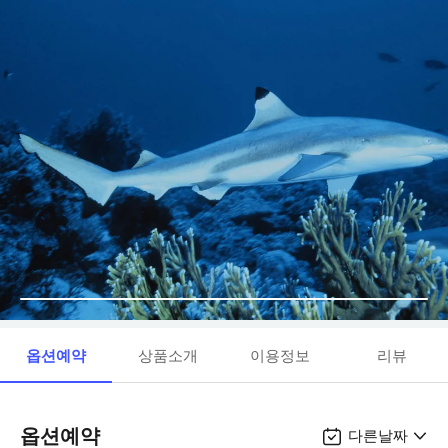
옵션예약
상품소개
이용정보
리뷰
옵션예약
다른날짜