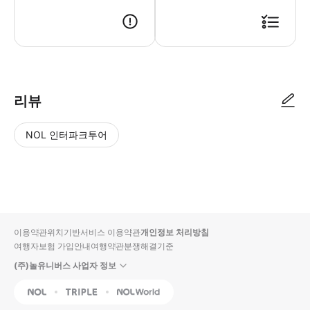
● 예약접수 후 확정이 되면 이용가능합니다. ● 바우처에 안내된 사용 방법
리뷰
NOL 인터파크투어
NOL
별
사
에서
점
진/
작성
높
동
된
은
영
리뷰
순
상
이용약관
위치기반서비스 이용약관
개인정보 처리방침
입니
여행자보험 가입안내
여행약관
분쟁해결기준
다.
(주)놀유니버스 사업자 정보
별
사
NOL
Triple
Interpark Global
점
진/