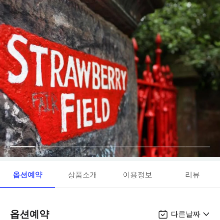
옵션예약
상품소개
이용정보
리뷰
옵션예약
다른날짜