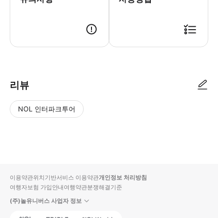
리뷰
NOL 인터파크투어
NOL
별
사
에서
점
진/
작성
높
동
된
은
영
리뷰
순
상
이용약관
위치기반서비스 이용약관
개인정보 처리방침
입니
여행자보험 가입안내
여행약관
분쟁해결기준
다.
(주)놀유니버스 사업자 정보
별
사