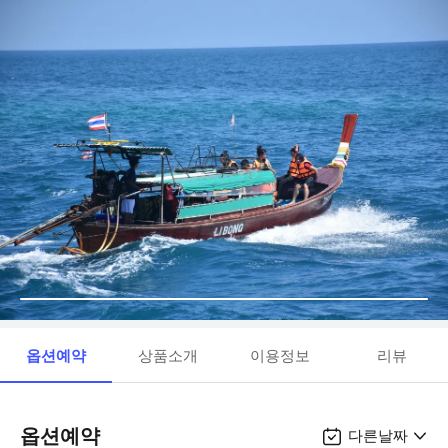
옵션예약
상품소개
이용정보
리뷰
옵션예약
다른날짜