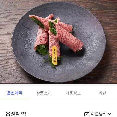
옵션예약
상품소개
이용정보
리뷰
옵션예약
다른날짜