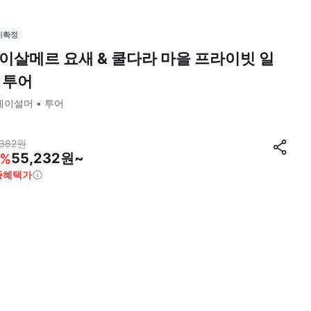
시확정
이살메르 요새 & 쿨다라 마을 프라이빗 일
 투어
제이설머
투어
382
원
55,232원~
%
종혜택가