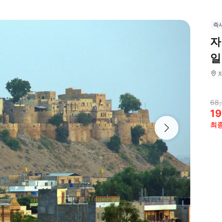
즉
자
일
68,
19
최