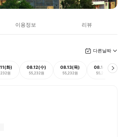
이용정보
리뷰
다른날짜
.11(화)
08.12(수)
08.13(목)
08.14(금)
08.
,232원
55,232원
55,232원
55,232원
55,