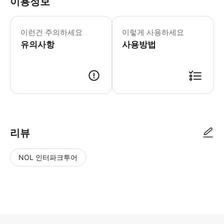
이용정보
✔️ 예약 전, 유의사항 및 아래 내용을
이런건 주의하세요
이렇게 사용하세요
유의사항
사용방법
* 결제 후 당일~3일 내에 바우처가 업로드됩니다. (영업일 기준) * 미팅시
리뷰
NOL 인터파크투어
NOL
별
사
에서
점
진/
작성
높
동
된
은
영
리뷰