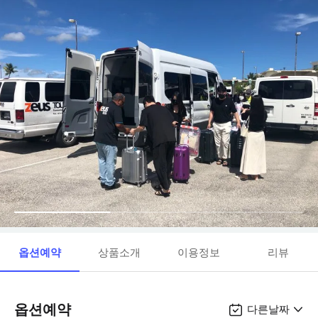
옵션예약
상품소개
이용정보
리뷰
옵션예약
다른날짜