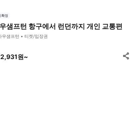
시확정
우샘프턴 항구에서 런던까지 개인 교통편
사우샘프턴
티켓/입장권
72,931원~