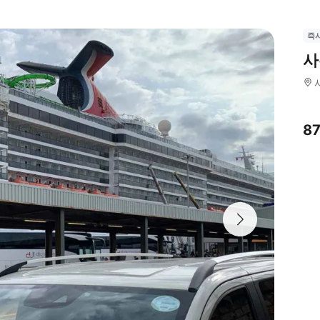
즉
사
8