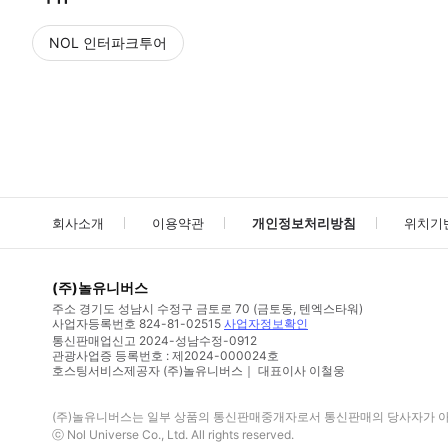
NOL 인터파크투어
NOL
에서 작성된 리뷰 입니다.
별점 높은순
별점 높은순
회사소개
이용약관
개인정보처리방침
위치기
(주)놀유니버스
주소
경기도 성남시 수정구 금토로 70 (금토동, 텐엑스타워)
사업자등록번호
824-81-02515
사업자정보확인
통신판매업신고
2024-성남수정-0912
관광사업증 등록번호 : 제2024-000024호
호스팅서비스제공자 (주)놀유니버스｜ 대표이사 이철웅
(주)놀유니버스
는 일부 상품의 통신판매중개자로서 통신판매의 당사자가 아니
ⓒ
Nol Universe Co
., Ltd. All rights reserved.