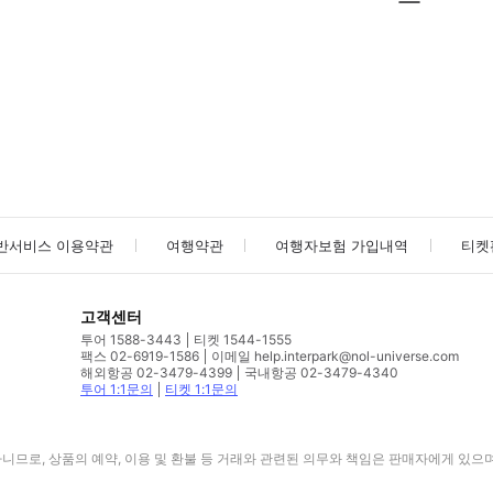
사진/동영상
사진/동영상
반서비스 이용약관
여행약관
여행자보험 가입내역
티켓
고객센터
투어 1588-3443
티켓 1544-1555
팩스 02-6919-1586
이메일 help.interpark@nol-universe.com
해외항공 02-3479-4399
국내항공 02-3479-4340
투어 1:1문의
티켓 1:1문의
므로, 상품의 예약, 이용 및 환불 등 거래와 관련된 의무와 책임은 판매자에게 있으