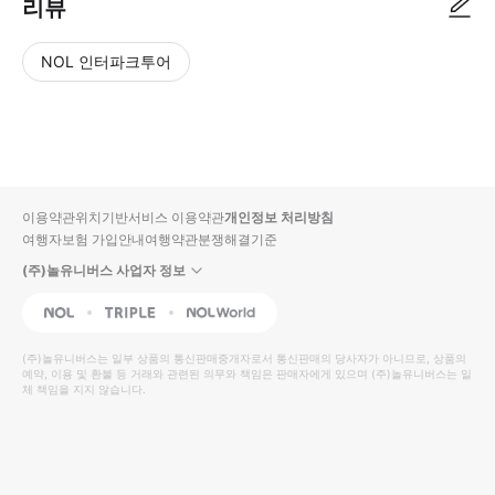
리뷰
NOL 인터파크투어
NOL
별
사
에서
점
진/
작성
높
동
된
은
영
리뷰
순
상
이용약관
위치기반서비스 이용약관
개인정보 처리방침
입니
여행자보험 가입안내
여행약관
분쟁해결기준
다.
(주)놀유니버스 사업자 정보
별
사
NOL
Triple
Interpark Global
점
진/
높
동
(주)놀유니버스
는 일부 상품의 통신판매중개자로서 통신판매의 당사자가 아니므로, 상품의
예약, 이용 및 환불 등 거래와 관련된 의무와 책임은 판매자에게 있으며
은
영
(주)놀유니버스
는 일
체 책임을 지지 않습니다.
순
상