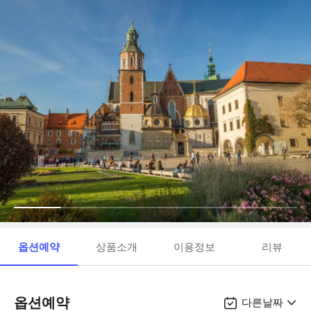
옵션예약
상품소개
이용정보
리뷰
옵션예약
다른날짜