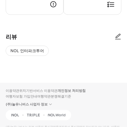
● 예약접수 후 확정이 되면 이용가능합니다. ● 바우처에 안내된 사용 방법
리뷰
NOL 인터파크투어
NOL
별
사
에서
점
진/
작성
높
동
된
은
영
리뷰
순
상
이용약관
위치기반서비스 이용약관
개인정보 처리방침
입니
여행자보험 가입안내
여행약관
분쟁해결기준
다.
(주)놀유니버스 사업자 정보
별
사
NOL
Triple
Interpark Global
점
진/
높
동
(주)놀유니버스
는 일부 상품의 통신판매중개자로서 통신판매의 당사자가 아니므로, 상품의