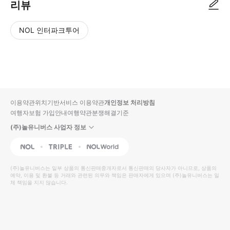
리뷰
NOL 인터파크투어
NOL
별
사
에서
점
진/
작성
높
동
된
은
영
리뷰
순
상
이용약관
위치기반서비스 이용약관
개인정보 처리방침
입니
여행자보험 가입안내
여행약관
분쟁해결기준
다.
(주)놀유니버스 사업자 정보
별
사
NOL
Triple
Interpark Global
점
진/
높
동
(주)놀유니버스
는 일부 상품의 통신판매중개자로서 통신판매의 당사자가 아니므로, 상품의
예약, 이용 및 환불 등 거래와 관련된 의무와 책임은 판매자에게 있으며
은
영
(주)놀유니버스
는 일
체 책임을 지지 않습니다.
순
상