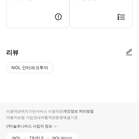
● 예약접수 후 확정이 되면 이용가능합니다. ● 바우처에 안내된 사용 방법
리뷰
NOL 인터파크투어
NOL
별
사
에서
점
진/
작성
높
동
된
은
영
리뷰
순
상
이용약관
위치기반서비스 이용약관
개인정보 처리방침
입니
여행자보험 가입안내
여행약관
분쟁해결기준
다.
(주)놀유니버스 사업자 정보
별
사